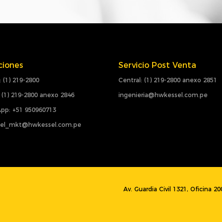
ciones
Servicio Post Venta
: (1) 219-2800
Central: (1) 219-2800 anexo 2851
 (1) 219-2800 anexo 2846
ingenieria@hwkessel.com.pe
pp: +51 950960713
el_mkt@hwkessel.com.pe
Av. Guardia Civil 1321, Oficina 2