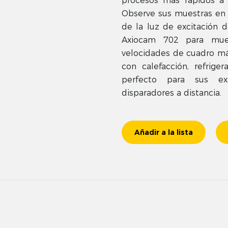
procesos más rápidos a 
Observe sus muestras en 
de la luz de excitación d
Axiocam 702 para mues
velocidades de cuadro má
con calefacción, refrig
perfecto para sus ex
disparadores a distancia.
Añadir a la lista