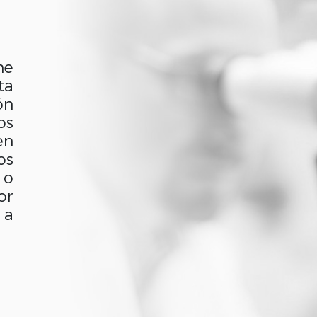
ne
ta
ón
os
en
os
 o
r
 a