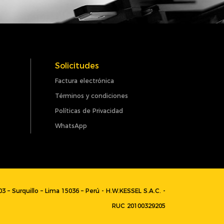
Solicitudes
Factura electrónica
Términos y condiciones
Políticas de Privacidad
WhatsApp
003 – Surquillo – Lima 15036 – Perú - H.W.KESSEL S.A.C. -
RUC 20100329205