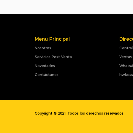
Menu Principal
Direc
Nosotros
Central
Servicios Post Venta
Ventas:
Novedades
WhatsA
Contáctanos
hwkess
Copyright ® 2021 Todos los derechos reservados