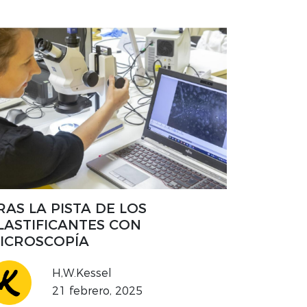
nde descubrió un microscopio
andonado. Esto la llevó por un camino
esperado hacia California: para estar
s cerca de su familia y comenzar su
rrera académica. Su doctorado marcó
 período de dolor personal y avances
ofesionales. También inició un
mpromiso intensamente duradero con
 investigación en biotecnología.
RAS LA PISTA DE LOS
LASTIFICANTES CON
ICROSCOPÍA
H,W.Kessel
21 febrero, 2025