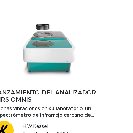
ANZAMIENTO DEL ANALIZADOR
IRS OMNIS
enas vibraciones en su laboratorio: un
pectrómetro de infrarrojo cercano de
tima generación que facilita el control
H,W.Kessel
 calidad y la detección rutinaria,