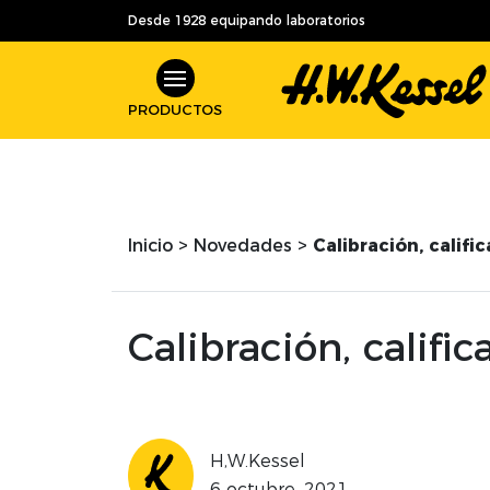
Desde 1928 equipando laboratorios
PRODUCTOS
Inicio
>
Novedades
>
Calibración, califi
Calibración, califi
H,W.Kessel
6 octubre, 2021