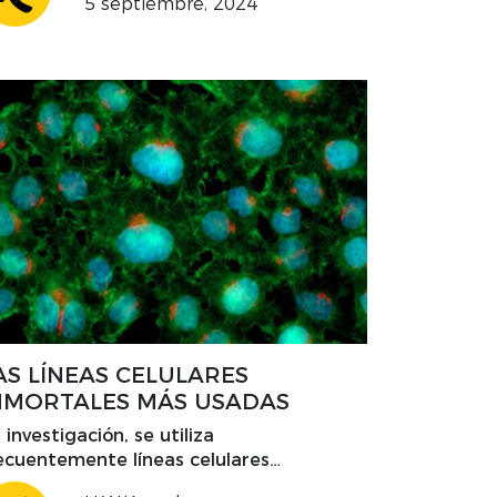
5 septiembre, 2024
ciéndolos más rápidos, sencillos y
icientes.
AS LÍNEAS CELULARES
NMORTALES MÁS USADAS
 investigación, se utiliza
ecuentemente líneas celulares
mortales en lugar de células primarias.