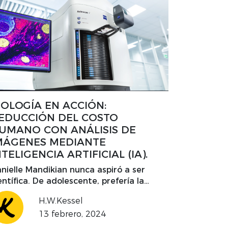
IOLOGÍA EN ACCIÓN:
EDUCCIÓN DEL COSTO
UMANO CON ANÁLISIS DE
MÁGENES MEDIANTE
NTELIGENCIA ARTIFICIAL (IA).
nielle Mandikian nunca aspiró a ser
entífica. De adolescente, prefería la
ldadura y la mecánica automotriz en
H,W.Kessel
gar de la escuela. Desacuerdos
13 febrero, 2024
miliares sobre sus aspiraciones futuras la
evaron a la universidad comunitaria,