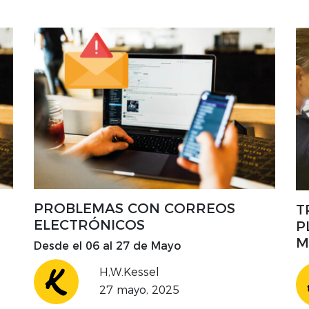
do
ab
in
má
ca
un
pr
co
la
PROBLEMAS CON CORREOS
T
ELECTRÓNICOS
P
M
Desde el 06 al 27 de Mayo
H,W.Kessel
27 mayo, 2025