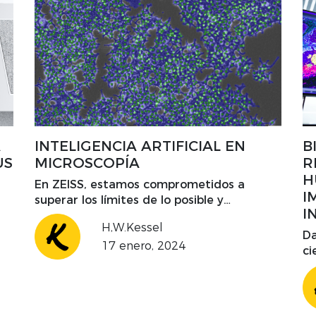
A
INTELIGENCIA ARTIFICIAL EN
B
US
MICROSCOPÍA
R
H
En ZEISS, estamos comprometidos a
I
superar los límites de lo posible y
I
orgullosos de estar a la vanguardia de
H,W.Kessel
este nuevo y emocionante campo. Ahora
Da
17 enero, 2024
obtenga resultados que antes se
ci
consideraban imposibles.
so
lu
fa
ll