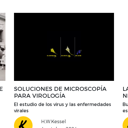
E
SOLUCIONES DE MICROSCOPÍA
L
PARA VIROLOGÍA
N
El estudio de los virus y las enfermedades
Bu
virales
es
úl
H,W.Kessel
de