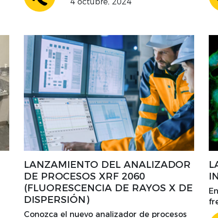
4 octubre, 2024
ha
ef
LANZAMIENTO DEL ANALIZADOR
L
DE PROCESOS XRF 2060
I
(FLUORESCENCIA DE RAYOS X DE
En
DISPERSIÓN)
fr
in
Conozca el nuevo analizador de procesos