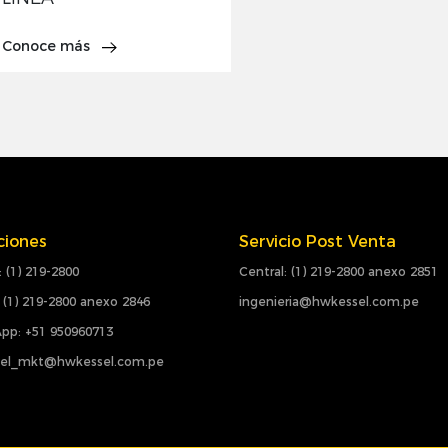
Conoce más
ciones
Servicio Post Venta
: (1) 219-2800
Central: (1) 219-2800 anexo 2851
 (1) 219-2800 anexo 2846
ingenieria@hwkessel.com.pe
pp: +51 950960713
el_mkt@hwkessel.com.pe