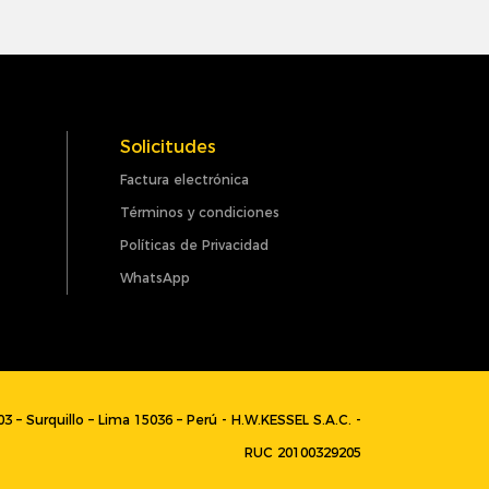
Solicitudes
Factura electrónica
Términos y condiciones
Políticas de Privacidad
WhatsApp
003 – Surquillo – Lima 15036 – Perú - H.W.KESSEL S.A.C. -
RUC 20100329205