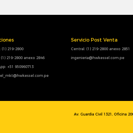
ciones
Servicio Post Venta
: (1) 219-2800
Central: (1) 219-2800 anexo 2851
 (1) 219-2800 anexo 2846
ingenieria@hwkessel.com.pe
pp: +51 950960713
el_mkt@hwkessel.com.pe
Av. Guardia Civil 1321, Oficina 2