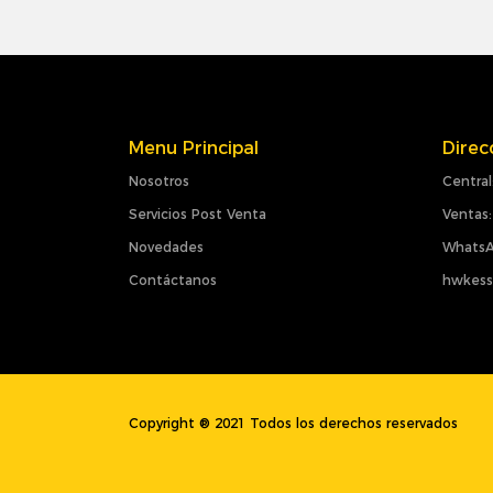
Menu Principal
Direc
Nosotros
Central
Servicios Post Venta
Ventas:
Novedades
WhatsA
Contáctanos
hwkess
Copyright ® 2021 Todos los derechos reservados