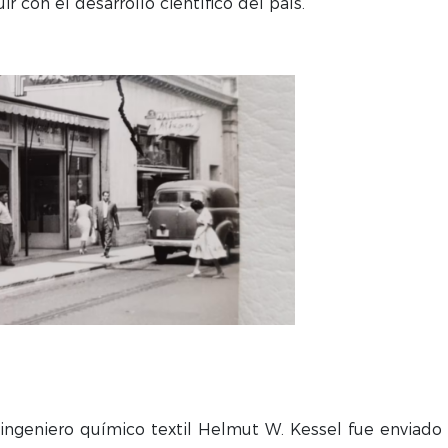
 con el desarrollo científico del país.
 ingeniero químico textil Helmut W. Kessel fue enviad