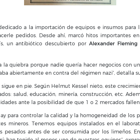
edicado a la importación de equipos e insumos para l
 hacerle pedidos. Desde ahí, marcó hitos importantes en
s, un antibiótico descubierto por
Alexander Flemin
a a la quiebra porque nadie quería hacer negocios con u
ba abiertamente en contra del régimen nazi”, detalla s
sigue en pie. Según Helmut Kessel nieto, este crecimient
os: salud, educación, minería, construcción, etc. Ademá
ilidades ante la posibilidad de que 1 o 2 mercados fallen
 Hay para controlar la calidad y la homogeneidad de los
s mineros. Tenemos equipos instalados en el laborato
es pesados antes de ser consumida por los limeños. E
rú han tenido al menos uno de nuestros equipos”, expre