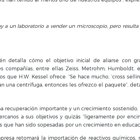
 voy a un laboratorio a vender un microscopio, pero resulta
n detalla cómo el objetivo inicial de aliarse con gr
es compañías, entre ellas Zeiss, Metrohm, Humboldt, et
 que H.W. Kessel ofrece. “Se hace mucho, ‘cross selling
n una centrífuga, entonces les ofrezco el paquete”, deta
a recuperación importante y un crecimiento sostenido
rcanos a sus objetivos y quizás “ligeramente por enc
as que han sido sopesadas por un crecimiento en educac
presa retomará la importación de reactivos químicos,