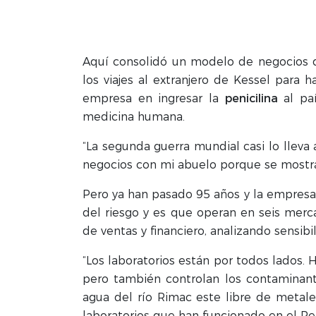
Aquí consolidó un modelo de negocios d
los viajes al extranjero de Kessel para
empresa en ingresar la
penicilina
al paí
medicina humana.
“La segunda guerra mundial casi lo llev
negocios con mi abuelo porque se mostra
Pero ya han pasado 95 años y la empresa 
del riesgo y es que operan en seis mercad
de ventas y financiero, analizando sensib
“Los laboratorios están por todos lados.
pero también controlan los contaminante
agua del río Rimac este libre de metal
laboratorios que han funcionado en el Pe