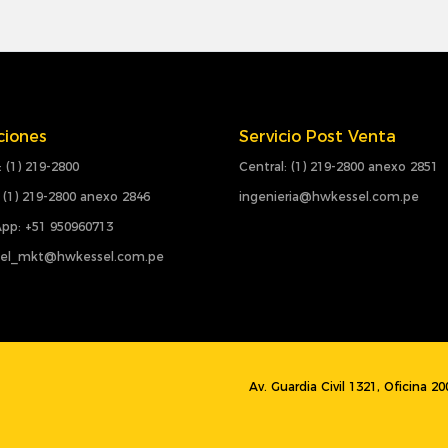
ciones
Servicio Post Venta
: (1) 219-2800
Central: (1) 219-2800 anexo 2851
 (1) 219-2800 anexo 2846
ingenieria@hwkessel.com.pe
pp: +51 950960713
el_mkt@hwkessel.com.pe
Av. Guardia Civil 1321, Oficina 2