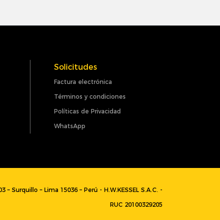
Solicitudes
Factura electrónica
Términos y condiciones
Políticas de Privacidad
WhatsApp
003 – Surquillo – Lima 15036 – Perú - H.W.KESSEL S.A.C. -
RUC 20100329205