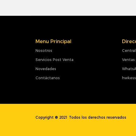
Menu Principal
Direc
Nosotros
Central
Servicios Post Venta
Ventas:
Novedades
WhatsA
Contáctanos
hwkess
Copyright ® 2021 Todos los derechos reservados