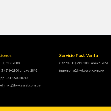
ciones
Servicio Post Venta
: (1) 219-2800
Central: (1) 219-2800 anexo 2851
 (1) 219-2800 anexo 2846
ingenieria@hwkessel.com.pe
pp: +51 950960713
el_mkt@hwkessel.com.pe